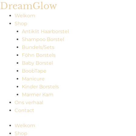
DreamGlow
Ga
naar
Welkom
de
Shop
inhoud
Antiklit Haarborstel
Shampoo Borstel
Bundels/Sets
Föhn Borstels
Baby Borstel
BoobTape
Manicure
Kinder Borstels
Marmer Kam
Ons verhaal
Contact
Welkom
Shop