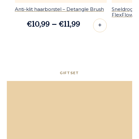
Anti-klit haarborstel – Detangle Brush
Sneldrogend
FlexFlow
Prijsklasse:
€
10,99
–
€
11,99
€10,99
tot
€11,99
GIFTSET