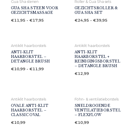
Gua Sha stenen
Roller & Gua Sha sets
GUA SHA STEEN VOOR
GEZICHTSROLLER &
GEZICHTSMASSAGE
GUA SHA SET
Prijsklasse:
Prijsklasse
€
11,95
-
€
17,95
€
24,95
-
€
39,95
€11,95
€24,95
tot
tot
€17,95
€39,95
Antiklit haarborstels
Antiklit haarborstels
ANTI-KLIT
ANTI-KLIT
HAARBORSTEL –
HAARBORSTEL +
DETANGLE BRUSH
REINIGINGSBORSTEL
– DETANGLE BRUSH
Prijsklasse:
€
10,99
-
€
11,99
€10,99
€
12,99
tot
€11,99
Antiklit haarborstels
Föhn- & ventilatieborstels
OVALE ANTI-KLIT
SNELDROGENDE
HAARBORSTEL –
VENTILATIEBORSTEL
CLASSIC OVAL
– FLEXFLOW
€
10,99
€
10,99