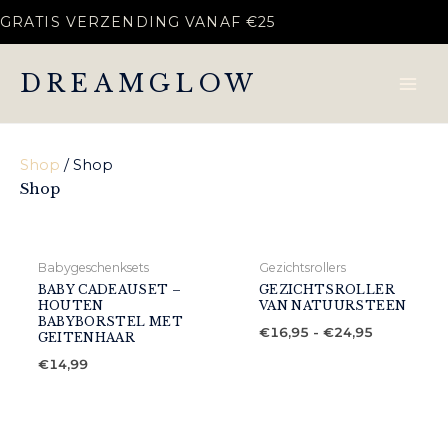
Ga
GRATIS VERZENDING VANAF €25
naar
de
DREAMGLOW
inhoud
Shop
/ Shop
Shop
Babygeschenksets
Gezichtsrollers
BABY CADEAUSET –
GEZICHTSROLLER
HOUTEN
VAN NATUURSTEEN
BABYBORSTEL MET
Prijsklasse
€
16,95
-
€
24,95
GEITENHAAR
€16,95
tot
€
14,99
€24,95