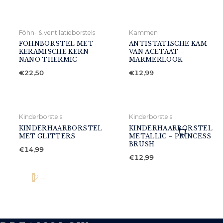
Föhn- & ventilatieborstels
Kammen
FÖHNBORSTEL MET
ANTISTATISCHE KAM
KERAMISCHE KERN –
VAN ACETAAT –
NANO THERMIC
MARMERLOOK
€
22,50
€
12,99
Kinderborstels
Kinderborstels
KINDERHAARBORSTEL
KINDERHAARBORSTEL
MET GLITTERS
METALLIC – PRINCESS
BRUSH
€
14,99
€
12,99
1
2
→