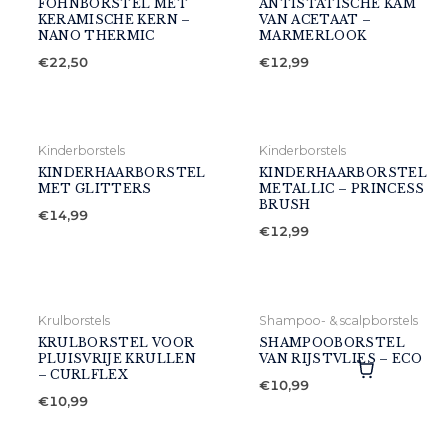
FÖHNBORSTEL MET
ANTISTATISCHE KAM
KERAMISCHE KERN –
VAN ACETAAT –
NANO THERMIC
MARMERLOOK
€
22,50
€
12,99
Kinderborstels
Kinderborstels
KINDERHAARBORSTEL
KINDERHAARBORSTEL
MET GLITTERS
METALLIC – PRINCESS
BRUSH
€
14,99
€
12,99
Krulborstels
Shampoo- & scalpborstels
KRULBORSTEL VOOR
SHAMPOOBORSTEL
PLUISVRIJE KRULLEN
VAN RIJSTVLIES – ECO
– CURLFLEX
€
10,99
€
10,99