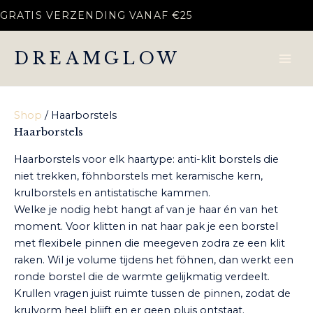
Ga
GRATIS VERZENDING VANAF €25
naar
de
DREAMGLOW
inhoud
Shop
/ Haarborstels
Haarborstels
Haarborstels voor elk haartype: anti-klit borstels die
niet trekken, föhnborstels met keramische kern,
krulborstels en antistatische kammen.
Welke je nodig hebt hangt af van je haar én van het
moment. Voor klitten in nat haar pak je een borstel
met flexibele pinnen die meegeven zodra ze een klit
raken. Wil je volume tijdens het föhnen, dan werkt een
ronde borstel die de warmte gelijkmatig verdeelt.
Krullen vragen juist ruimte tussen de pinnen, zodat de
krulvorm heel blijft en er geen pluis ontstaat.