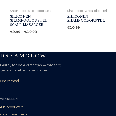
Shampoo- & scalpborstels
Shampoo- & scalpborstels
SILICONEN
SILICONEN
SHAMPOOBORSTEL –
SHAMPOOBORSTEL
SCALP MASSAGER
€
10,99
Prijsklasse:
€
9,99
-
€
10,99
€9,99
tot
€10,99
DREAMGLOW
Beauty tools die verzorgen — met zorg
gekozen, met liefde verzonden.
Ons verhaal
WINKELEN
Alle producten
Gezichtsverzorging