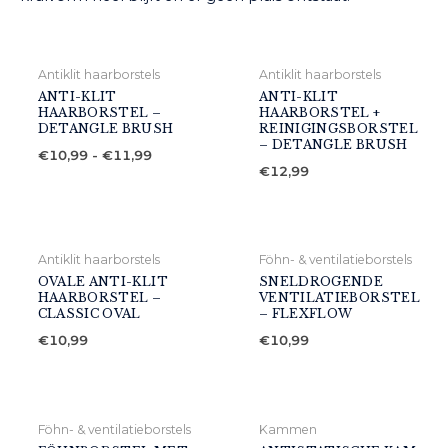
Antiklit haarborstels
Antiklit haarborstels
ANTI-KLIT
ANTI-KLIT
HAARBORSTEL –
HAARBORSTEL +
DETANGLE BRUSH
REINIGINGSBORSTEL
– DETANGLE BRUSH
Prijsklasse:
€
10,99
-
€
11,99
€10,99
€
12,99
tot
€11,99
Antiklit haarborstels
Föhn- & ventilatieborstels
OVALE ANTI-KLIT
SNELDROGENDE
HAARBORSTEL –
VENTILATIEBORSTEL
CLASSIC OVAL
– FLEXFLOW
€
10,99
€
10,99
Föhn- & ventilatieborstels
Kammen